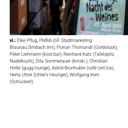
vl.:
Elke Pflug, PMBA (GF Stadtmarketing
Braunau.Simbach.Inn), Florian Thomandl (Goldstück),
Peter Liehmann (kost.bar), Reinhard Katz (Tafelspitz,
Nudelkuchl), Dita Sommerauer (kinski.), Christian
Hofer (gugg lounge), Astrid Brunhuber (café zeit.los),
Herta Uhler (Uhler’s Heuriger), Wolfgang Kern
(Schluckerl)