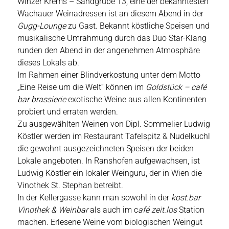
Winzer Krems – Sandgrube 13, eine der bekanntesten
Wachauer Weinadressen ist an diesem Abend in der
Gugg-Lounge
zu Gast. Bekannt köstliche Speisen und
musikalische Umrahmung durch das Duo Star-Klang
runden den Abend in der angenehmen Atmosphäre
dieses Lokals ab.
Im Rahmen einer Blindverkostung unter dem Motto
„Eine Reise um die Welt“ können im
Goldstück – café
bar brassierie
exotische Weine aus allen Kontinenten
probiert und erraten werden.
Zu ausgewählten Weinen von Dipl. Sommelier Ludwig
Köstler werden im Restaurant Tafelspitz & Nudelkuchl
die gewohnt ausgezeichneten Speisen der beiden
Lokale angeboten. In Ranshofen aufgewachsen, ist
Ludwig Köstler ein lokaler Weinguru, der in Wien die
Vinothek St. Stephan betreibt.
In der Kellergasse kann man sowohl in der
kost.bar
Vinothek & Weinbar
als auch im c
afé zeit.los
Station
machen. Erlesene Weine vom biologischen Weingut