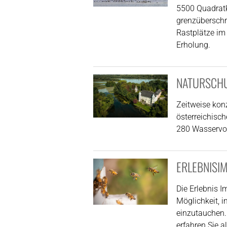
5500 Quadratk
grenzüberschr
Rastplätze im 
Erholung.
NATURSCHU
Zeitweise konz
österreichis
280 Wasservog
ERLEBNISIM
Die Erlebnis I
Möglichkeit, i
einzutauchen.
erfahren Sie a