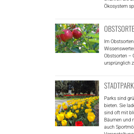
Ökosystem spi
OBSTSORT
Im Obstsorte
Wissenswertes
Obstsorten – G
ursprünglich 
STADTPARK
Parks sind gr
bieten. Sie l
sind oft mit 
Bäumen und ma
auch Sportmögl