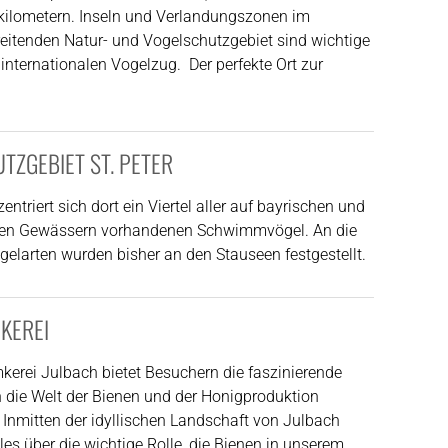
ilometern. Inseln und Verlandungszonen im
eitenden Natur- und Vogelschutzgebiet sind wichtige
internationalen Vogelzug. Der perfekte Ort zur
TZGEBIET ST. PETER
entriert sich dort ein Viertel aller auf bayrischen und
chen Gewässern vorhandenen Schwimmvögel. An die
elarten wurden bisher an den Stauseen festgestellt.
KEREI
mkerei Julbach bietet Besuchern die faszinierende
n die Welt der Bienen und der Honigproduktion
 Inmitten der idyllischen Landschaft von Julbach
lles über die wichtige Rolle, die Bienen in unserem