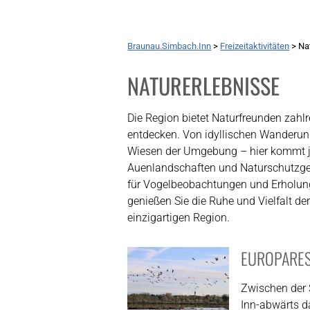
Braunau.Simbach.Inn
>
Freizeitaktivitäten
>
Na
NATURERLEBNISSE
Die Region bietet Naturfreunden zahl
entdecken. Von idyllischen Wanderun
Wiesen der Umgebung – hier kommt je
Auenlandschaften und Naturschutzge
für Vogelbeobachtungen und Erholung
genießen Sie die Ruhe und Vielfalt de
einzigartigen Region.
EUROPARES
Zwischen der 
Inn-abwärts da