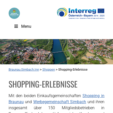
Menu
Braunau.Simbach.Inn
>
Shoppen
>
Shopping-Erlebnisse
SHOPPING-ERLEBNISSE
Mit den beiden Einkaufsgemeinschaften
Shopping in
Braunau
und
Werbegemeinschaft Simbach
und ihren
insgesamt über 150 Mitgliedsbetrieben in