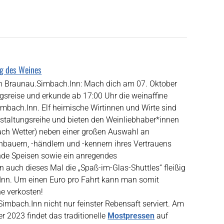
ag des Weines
on Braunau.Simbach.Inn: Mach dich am 07. Oktober
gsreise und erkunde ab 17:00 Uhr die weinaffine
mbach.Inn. Elf heimische Wirtinnen und Wirte sind
nstaltungsreihe und bieten den Weinliebhaber*innen
nach Wetter) neben einer großen Auswahl an
bauern, -händlern und -kennern ihres Vertrauens
nde Speisen sowie ein anregendes
uch dieses Mal die „Spaß-im-Glas-Shuttles“ fleißig
Inn. Um einen Euro pro Fahrt kann man somit
e verkosten!
mbach.Inn nicht nur feinster Rebensaft serviert. Am
r 2023 findet das traditionelle
Mostpressen
auf