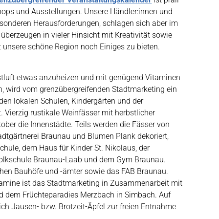
shops und Ausstellungen. Unsere Händler:innen und
sonderen Herausforderungen, schlagen sich aber im
überzeugen in vieler Hinsicht mit Kreativität sowie
t unsere schöne Region noch Einiges zu bieten.
stluft etwas anzuheizen und mit genügend Vitaminen
en, wird vom grenzübergreifenden Stadtmarketing ein
den lokalen Schulen, Kindergärten und der
Vierzig rustikale Weinfässer mit herbstlicher
ber die Innenstädte. Teils werden die Fässer von
adtgärtnerei Braunau und Blumen Plank dekoriert,
chule, dem Haus für Kinder St. Nikolaus, der
Volkschule Braunau-Laab und dem Gym Braunau.
schen Bauhöfe und -ämter sowie das FAB Braunau.
tamine ist das Stadtmarketing in Zusammenarbeit mit
d dem Früchteparadies Merzbach in Simbach. Auf
ch Jausen- bzw. Brotzeit-Äpfel zur freien Entnahme