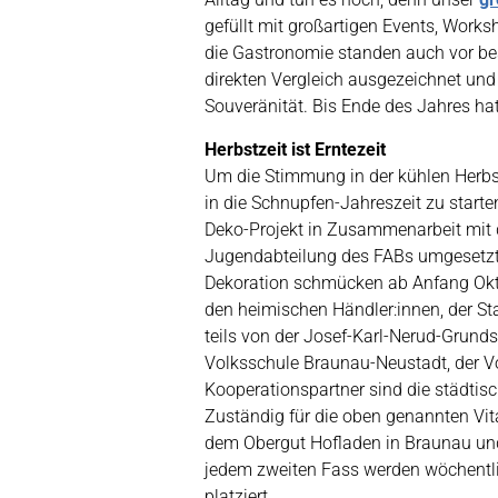
gefüllt mit großartigen Events, Work
die Gastronomie standen auch vor be
direkten Vergleich ausgezeichnet und 
Souveränität. Bis Ende des Jahres ha
Herbstzeit ist Erntezeit
Um die Stimmung in der kühlen Herb
in die Schnupfen-Jahreszeit zu start
Deko-Projekt in Zusammenarbeit mit 
Jugendabteilung des FABs umgesetzt. 
Dekoration schmücken ab Anfang Okto
den heimischen Händler:innen, der St
teils von der Josef-Karl-Nerud-Grunds
Volksschule Braunau-Neustadt, der 
Kooperationspartner sind die städti
Zuständig für die oben genannten Vi
dem Obergut Hofladen in Braunau un
jedem zweiten Fass werden wöchentli
platziert.