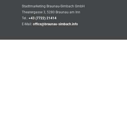
Stadtmarketing Braunau-Simbach GmbH
Theatergasse 3, 5280 Braunau am Inn
Tel.:
+43 (7722) 21414
E-Mail:
office@braunau-simbach.info