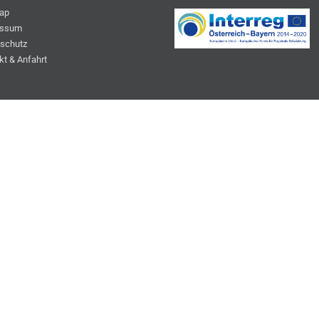
ap
essum
schutz
kt & Anfahrt