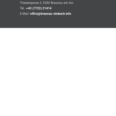
Theatergasse 3, 5280 Braunau am Inn
Tel.:
+43 (7722) 21414
E-Mail:
office@braunau-simbach.info