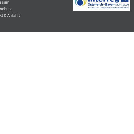
essum
schutz
kt & Anfahrt