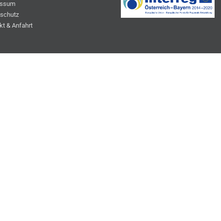
essum
schutz
kt & Anfahrt