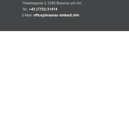
Theatergasse 3, 5280 Braunau am Inn
Tel.:
+43 (7722) 21414
E-Mail:
office@braunau-simbach.info