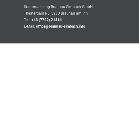
Stadtmarketing Braunau-Simbach GmbH
Theatergasse 3, 5280 Braunau am Inn
Tel.:
+43 (7722) 21414
E-Mail:
office@braunau-simbach.info