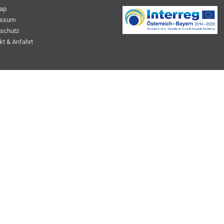
ap
essum
schutz
kt & Anfahrt