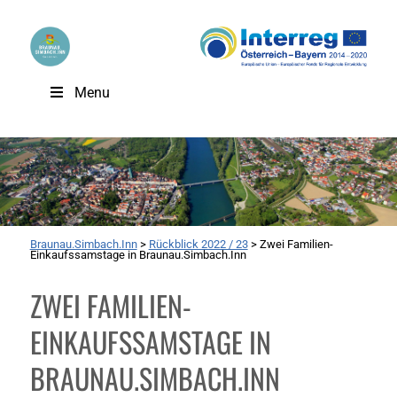
Menu
Braunau.Simbach.Inn
>
Rückblick 2022 / 23
>
Zwei Familien-
Einkaufssamstage in Braunau.Simbach.Inn
ZWEI FAMILIEN-
EINKAUFSSAMSTAGE IN
BRAUNAU.SIMBACH.INN