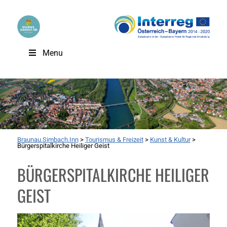
Menu
Braunau.Simbach.Inn
>
Tourismus & Freizeit
>
Kunst & Kultur
>
Bürgerspitalkirche Heiliger Geist
BÜRGERSPITALKIRCHE HEILIGER
GEIST