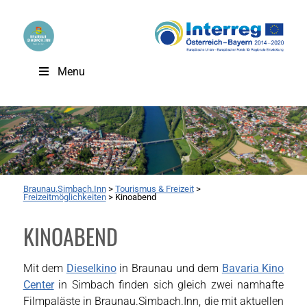
Menu
Braunau.Simbach.Inn
>
Tourismus & Freizeit
>
Freizeitmöglichkeiten
>
Kinoabend
KINOABEND
Mit dem
Dieselkino
in Braunau und dem
Bavaria Kino
Center
in Simbach finden sich gleich zwei namhafte
Filmpaläste in Braunau.Simbach.Inn, die mit aktuellen