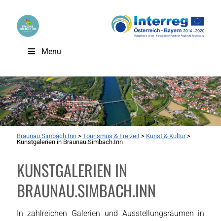
Menu
Braunau.Simbach.Inn
>
Tourismus & Freizeit
>
Kunst & Kultur
>
Kunstgalerien in Braunau.Simbach.Inn
KUNSTGALERIEN IN
BRAUNAU.SIMBACH.INN
In zahlreichen Galerien und Ausstellungsräumen in