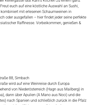
r Kellergasse lädt Kani’s Kitchen zu einem ganz
reut euch auf eine köstliche Auswahl an Sushi,
t – kombiniert mit erlesenen Schaumweinen in
ch oder ausgefallen – hier findet jeder seine perfekte
asiatischer Raffinesse. Vorbeikommen, genießen &
traße 88, Simbach
traße wird auf eine Weinreise durch Europa
gehend von Niederösterreich (Hagn aus Mailberg) in
na), dann über Apulien (A Mano aus Noci) und die
es) nach Spanien und schließlich zurück in die Pfalz