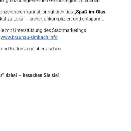
der grenzübergreifenden Genussregion zu erleben.
nzentrieren kannst, bringt dich das
„Spaß-im-Glas-
l zu Lokal – sicher, unkompliziert und entspannt.
mie mit Unterstützung des Stadtmarketings
f
www.braunau-simbach.info
 und Kulturszene überraschen.
s“ dabei – besuchen Sie sie!