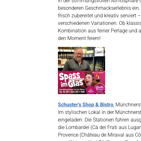
In der stimmungsvollen Atmosphäre de
besonderen Geschmackserlebnis ein. F
frisch zubereitet und kreativ servier
verschiedenen Variationen. Ob klassis
Kombination aus feiner Perlage und 
den Moment feiern!
Schuster’s Shop & Bistro
, Münchners
Im stylischen Lokal in der Münchners
eingeladen. Die Stationen führen aus
die Lombardei (Cà dei Frati aus Luga
Provence (Château de Miraval aus Côt