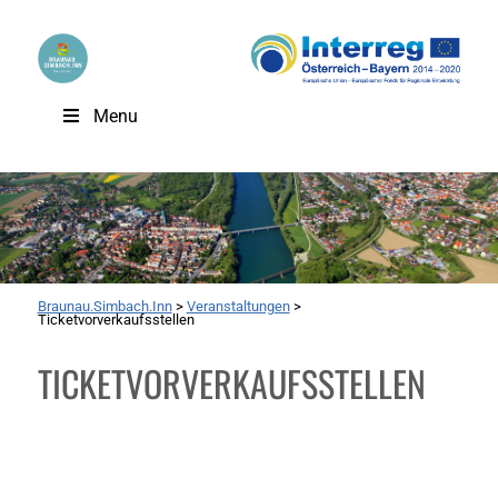
Menu
Braunau.Simbach.Inn
>
Veranstaltungen
>
Ticketvorverkaufsstellen
TICKETVORVERKAUFSSTELLEN