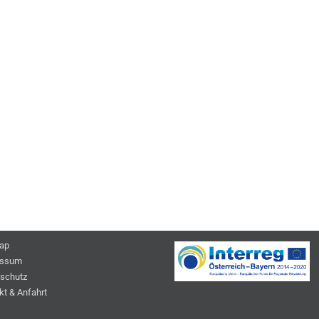
ap
essum
schutz
kt & Anfahrt