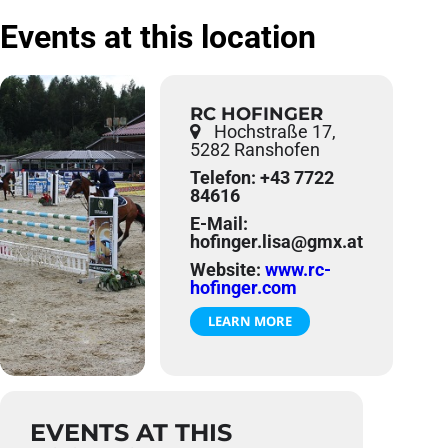
Events at this location
RC HOFINGER
Hochstraße 17,
5282 Ranshofen
Telefon: +43 7722
84616
E-Mail:
hofinger.lisa@gmx.at
Website:
www.rc-
hofinger.com
LEARN MORE
EVENTS AT THIS