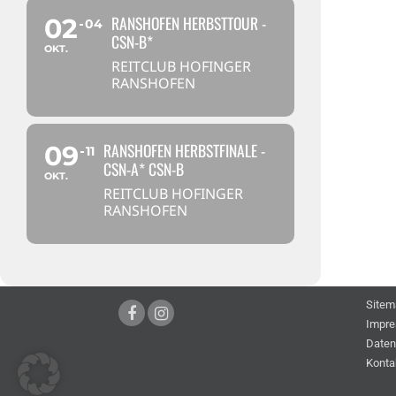
RANSHOFEN HERBSTTOUR -
02
04
CSN-B*
OKT.
REITCLUB HOFINGER
RANSHOFEN
RANSHOFEN HERBSTFINALE -
09
11
CSN-A* CSN-B
OKT.
REITCLUB HOFINGER
RANSHOFEN
Sitem
Impr
Daten
Konta