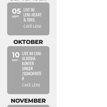
LIVE IM
05
LENI: HEART
SEPT.
& SOUL
CAFÈ LENI
OKTOBER
LIVE IM LENI:
10
ALJOSHA
OKT.
KONTER -
SINGER
/SONGWRITE
R
CAFÈ LENI
NOVEMBER