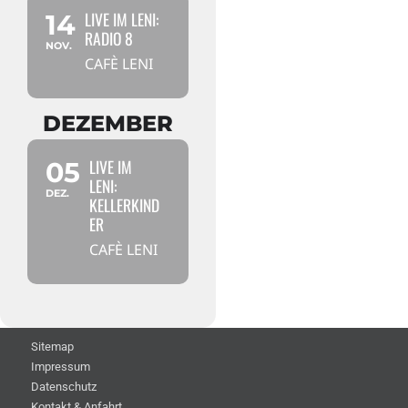
LIVE IM LENI:
14
RADIO 8
NOV.
CAFÈ LENI
DEZEMBER
LIVE IM
05
LENI:
DEZ.
KELLERKIND
ER
CAFÈ LENI
Sitemap
Impressum
Datenschutz
Kontakt & Anfahrt