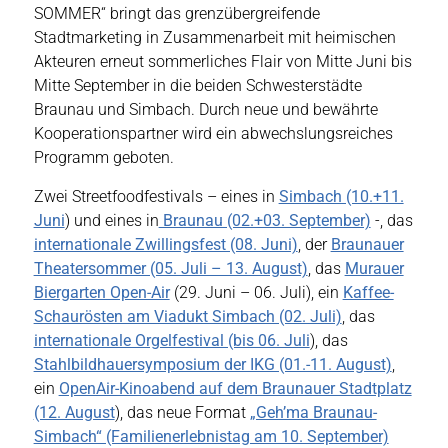
SOMMER“ bringt das grenzübergreifende
Stadtmarketing in Zusammenarbeit mit heimischen
Akteuren erneut sommerliches Flair von Mitte Juni bis
Mitte September in die beiden Schwesterstädte
Braunau und Simbach. Durch neue und bewährte
Kooperationspartner wird ein abwechslungsreiches
Programm geboten.
Zwei Streetfoodfestivals – eines in
Simbach (10.+11.
Juni
) und eines in
Braunau (02.+03. September)
-, das
internationale Zwillingsfest (08. Juni)
, der
Braunauer
Theatersommer (05. Juli – 13. August)
, das
Murauer
Biergarten Open-Air
(29. Juni – 06. Juli), ein
Kaffee-
Schaurösten am Viadukt Simbach (02. Juli)
, das
internationale Orgelfestival (bis 06. Juli
), das
Stahlbildhauersymposium der IKG (01.-11. August)
,
ein
OpenAir-Kinoabend auf dem Braunauer Stadtplatz
(12. August
), das neue Format
„Geh’ma Braunau-
Simbach“ (Familienerlebnistag am 10. September)